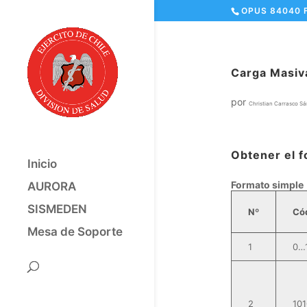
OPUS 84040 
Carga Masiv
por
Christian Carrasco S
Obtener el f
Inicio
Formato simple
AURORA
SISMEDEN
Nº
Có
Mesa de Soporte
1
0…
2
101