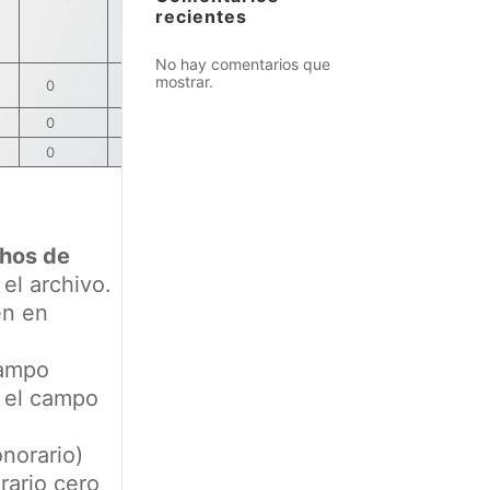
recientes
No hay comentarios que
mostrar.
0
100
150
150
0
20
25
25
0
10
15
15
hos de
el archivo.
en en
campo
, el campo
onorario)
rario cero