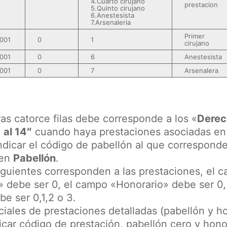
4.Cuarto cirujano
prestacion
5.Quinto cirujano
6.Anestesista
7.Arsenaleria
Primer
001
0
1
cirujano
001
0
6
Anestesista
001
0
7
Arsenalera
as catorce filas debe corresponde a los «
Derec
 al 14″
cuando haya prestaciones asociadas en 
ndicar el código de pabellón al que correspond
en
Pabellón
.
siguientes corresponden a las prestaciones, el 
» debe ser 0, el campo «Honorario» debe ser 0
be ser 0,1,2 o 3.
niciales de prestaciones detalladas (pabellón y h
car código de prestación, pabellón cero y hono