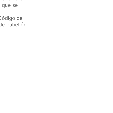
o que se
 Código de
 de pabellón