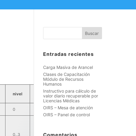
Buscar
Entradas recientes
Carga Masiva de Arancel
Clases de Capacitación
Módulo de Recursos
Humanos
Instructivo para cálculo de
Valor
Valor
Valor
nivel
valor diario recuperable por
Costo
Instalacion
Asegurador
Licencias Médicas
OIRS – Mesa de atención
0
450
500
500
OIRS – Panel de control
Comentarios
0..3
900
1000
900