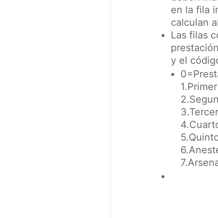
en la fila
calculan 
Las filas 
prestación
y el códig
0=Prest
1.Primer
2.Segun
3.Tercer
4.Cuart
5.Quinto
6.Anest
7.Arsena