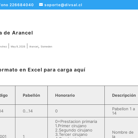
Fono 226684040
soporte@divsal.cl
a de Arancel
|
|
,
ánchez
May 9, 2026
Arancel
Sismeden
ormato en Excel para carga
a
q
uí
digo
Pabellón
Honorario
Descripción
Pabellon 1 a
14
0…14
0
14
0=Prestacion primaria
1.Primer cirujano
2.Segundo cirujano
Nombre de
3.Tercer cirujano
001
1
la