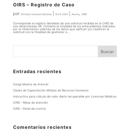
OIRS – Registro de Caso
por
|
|
,
Christian Carrasco Sánchez
Dic 9, 2024
Aurora
OIRS
Corresponde al registro detallado de una solicitud recibida en la OIRS de
una determinada UR. Contiene la totalidad de los antecedentes indicados
por el «Solicitante» además de los datos que tipifican y/o clasifican la
solicitud con la finalidad de gestionar o...
Buscar
Entradas recientes
Carga Masiva de Arancel
Clases de Capacitación Módulo de Recursos Humanos
Instructivo para cálculo de valor diario recuperable por Licencias Médicas
OIRS – Mesa de atención
OIRS – Panel de control
Comentarios recientes