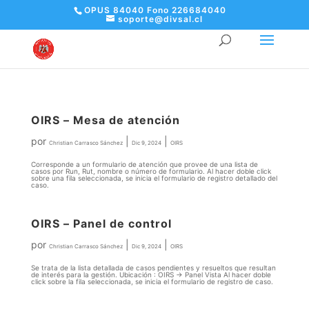
OPUS 84040 Fono 226684040
soporte@divsal.cl
OIRS – Mesa de atención
por
|
|
Christian Carrasco Sánchez
Dic 9, 2024
OIRS
Corresponde a un formulario de atención que provee de una lista de
casos por Run, Rut, nombre o número de formulario. Al hacer doble click
sobre una fila seleccionada, se inicia el formulario de registro detallado del
caso.
OIRS – Panel de control
por
|
|
Christian Carrasco Sánchez
Dic 9, 2024
OIRS
Se trata de la lista detallada de casos pendientes y resueltos que resultan
de interés para la gestión. Ubicación : OIRS -> Panel Vista Al hacer doble
click sobre la fila seleccionada, se inicia el formulario de registro de caso.