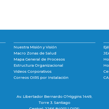
Nuestra Misión y Visión
Ejé
Macro Zonas de Salud
JE
Mapa General de Procesos
Hos
Estructura Organizacional
Hos
Videos Corporativos
Ce
Correos OIRS por Instalación
CA
Av. Libertador Bernardo O’Higgins 1449,
Torre 3. Santiago
Central: 2266 84001 | OIRS: