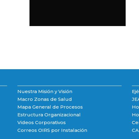
Nuestra Misión y Visión
Ejé
Macro Zonas de Salud
JE
Mapa General de Procesos
Hos
Estructura Organizacional
Hos
Videos Corporativos
Ce
Correos OIRS por Instalación
CA