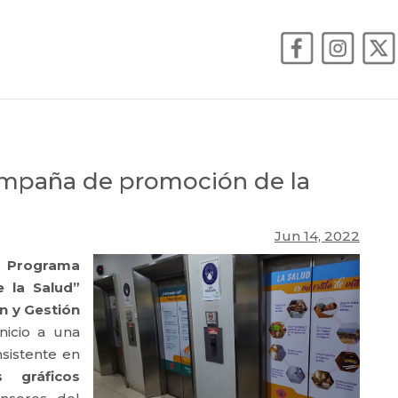
ampaña de promoción de la
Jun 14, 2022
l
Programa
 la Salud”
ón y Gestión
inicio a una
sistente en
s gráficos