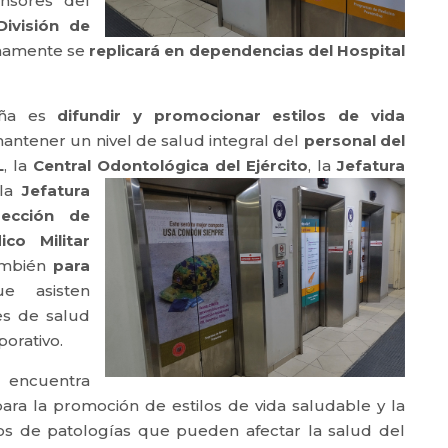
nsores del
División de
imamente se
replicará en dependencias del Hospital
aña es
difundir y promocionar estilos de vida
mantener un nivel de salud integral del
personal del
L
, la
Central Odontológica del Ejército
, la
Jefatura
 la
Jefatura
rección de
co Militar
ambién
para
 asisten
nes de salud
porativo.
ncuentra
ra la promoción de estilos de vida saludable y la
pos de patologías que pueden afectar la salud del