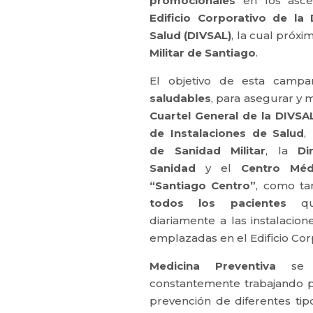
promocionales
en los asce
Edificio Corporativo de la 
Salud (DIVSAL)
, la cual próx
Militar de Santiago
.
El objetivo de esta camp
saludables
, para asegurar y 
Cuartel General de la DIVSA
de Instalaciones de Salud
,
de Sanidad Militar
, la
Di
Sanidad
y el
Centro Médi
“Santiago Centro”
, como t
todos los pacientes
que
diariamente a las instalacio
emplazadas en el Edificio Cor
Medicina Preventiva
se e
constantemente trabajando pa
prevención de diferentes ti