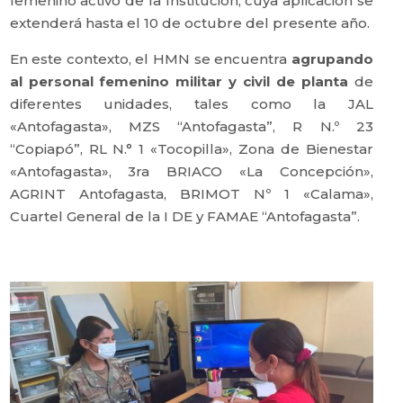
femenino activo de la Institución, cuya aplicación se
extenderá hasta el 10 de octubre del presente año.
En este contexto, el HMN se encuentra
agrupando
al personal femenino militar y civil de planta
de
diferentes unidades, tales como la JAL
«Antofagasta», MZS “Antofagasta”, R N.º 23
“Copiapó”, RL N.° 1 «Tocopilla», Zona de Bienestar
«Antofagasta», 3ra BRIACO «La Concepción»,
AGRINT Antofagasta, BRIMOT Nº 1 «Calama»,
Cuartel General de la I DE y FAMAE “Antofagasta”.