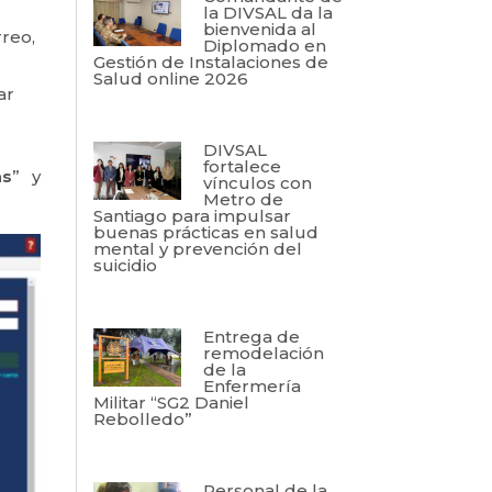
la DIVSAL da la
bienvenida al
rreo,
Diplomado en
Gestión de Instalaciones de
Salud online 2026
ar
DIVSAL
fortalece
as
” y
vínculos con
Metro de
Santiago para impulsar
buenas prácticas en salud
mental y prevención del
suicidio
Entrega de
remodelación
de la
Enfermería
Militar “SG2 Daniel
Rebolledo”
Personal de la