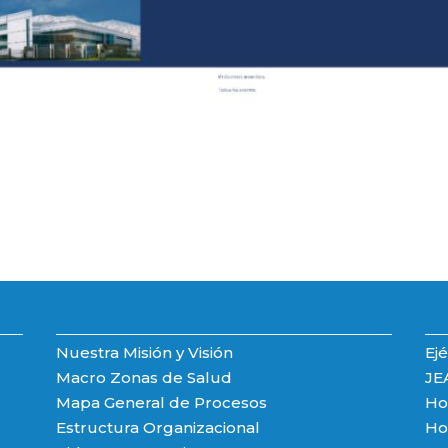
Nuestra Misión y Visión
Ejé
Macro Zonas de Salud
JE
Mapa General de Procesos
Hos
Estructura Organizacional
Hos