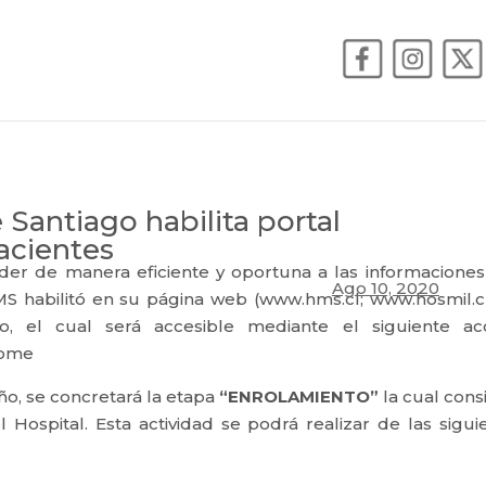
e Santiago habilita portal
pacientes
der de manera eficiente y oportuna a las informacione
Ago 10, 2020
MS habilitó en su página web (www.hms.cl; www.hosmil.c
to, el cual será accesible mediante el siguiente ac
home
ño, se concretará la etapa
“ENROLAMIENTO”
la cual cons
l Hospital. Esta actividad se podrá realizar de las sigui