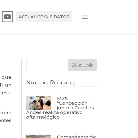
ACTUALICE SUS DATOS
s que
Noticias Recientes
l) un
ceso:
MZS
“Concepción”
junto a Caja Los
Andes realiza operativo
idera
oftalmológico
entes
Comandante de