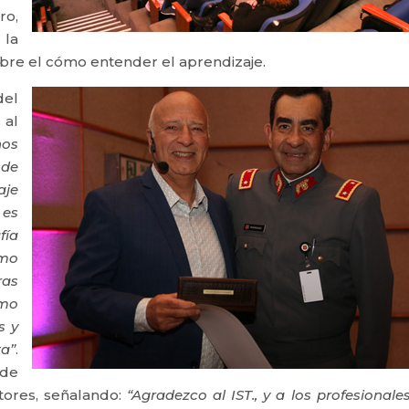
ro,
 la
obre el cómo entender el aprendizaje.
del
 al
nos
 de
aje
 es
fía
mo
ras
omo
s y
a”
.
 de
tores, señalando:
“Agradezco al IST., y a los profesionale