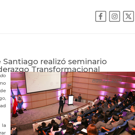
e Santiago realizó seminario
iderazgo Transformacional
ndo
Ago 22, 2019
imo
 de
go,
dad
 la
rar