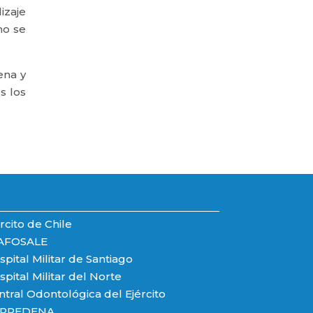
izaje
mo se
ena y
s los
rcito de Chile
AFOSALE
pital Militar de Santiago
pital Militar del Norte
ntral Odontológica del Ejército
PREDENA