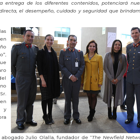
a entrega de los diferentes contenidos, potenciará nue
directa, el desempeño, cuidado y seguridad que brinda
las
ien
año
o”,
que
aro
del
ino
Sr.
 en
s y
ora
l abogado Julio Olalla, fundador de “
The Newfield Netwo