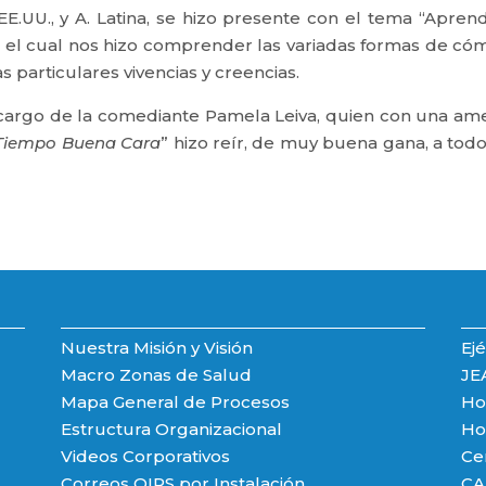
.UU., y A. Latina, se hizo presente con el tema “Aprend
 el cual nos hizo comprender las variadas formas de có
s particulares vivencias y creencias.
a cargo de la comediante Pamela Leiva, quien con una am
 Tiempo Buena Cara
” hizo reír, de muy buena gana, a todo
Nuestra Misión y Visión
Ejé
Macro Zonas de Salud
JE
Mapa General de Procesos
Hos
Estructura Organizacional
Hos
Videos Corporativos
Ce
Correos OIRS por Instalación
CA