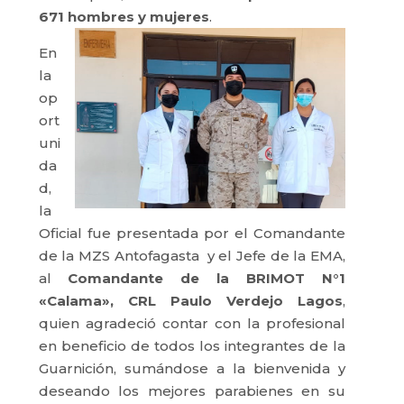
671 hombres y mujeres
.
En
la
op
ort
uni
da
d,
la
Oficial fue presentada por el Comandante
de la MZS Antofagasta y el Jefe de la EMA,
al
Comandante de la BRIMOT N°1
«Calama», CRL Paulo Verdejo Lagos
,
quien agradeció contar con la profesional
en beneficio de todos los integrantes de la
Guarnición, sumándose a la bienvenida y
deseando los mejores parabienes en su