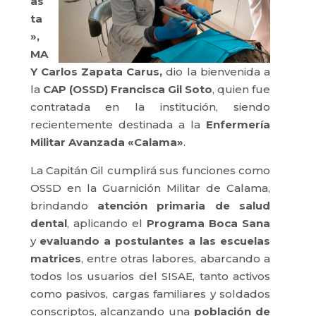
as
ta
»,
MA
Y Carlos Zapata Carus,
dio la bienvenida a
la
CAP (OSSD) Francisca Gil Soto
, quien fue
contratada en la institución, siendo
recientemente destinada a la
Enfermería
Militar Avanzada «Calama»
.
La Capitán Gil cumplirá sus funciones como
OSSD en la Guarnición Militar de Calama,
brindando
atención primaria de salud
dental
, aplicando el
Programa Boca Sana
y
evaluando a postulantes a las escuelas
matrices
, entre otras labores, abarcando a
todos los usuarios del SISAE, tanto activos
como pasivos, cargas familiares y soldados
conscriptos, alcanzando una
población de