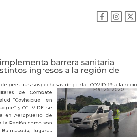
implementa barrera sanitaria
stintos ingresos a la región de
so de personas sospechosas de
portar COVID-19 a la regi
Mar 25, 2020
litares de Combate
alud “Coyhaique”, en
aique” y CG IV DE, se
ria en Aeropuerto de
 a la Región como son
n Balmaceda, lugares