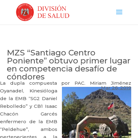
MZS “Santiago Centro
Poniente” obtuvo primer lugar
en competencia desafío de
cóndores
La dupla compuesta por PAC. Miriam Jiménez
Mar 26, 2019
Oyanadel,
Kinesióloga
de la EMB “SG2 Daniel
Rebolledo” y CB1 Isaac
Chacón Garcés
enfermero de la EMB
“Peldehue”, ambos
pertenecientes a la