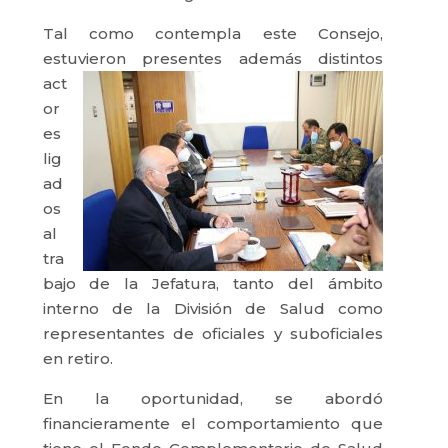
Tal como contempla este Consejo,
estuvieron presentes además
distintos
act
or
es
lig
ad
os
al
tra
bajo de la Jefatura, tanto del ámbito
interno de la División de Salud como
representantes de oficiales y suboficiales
en retiro.
En la oportunidad, se abordó
financieramente el comportamiento que