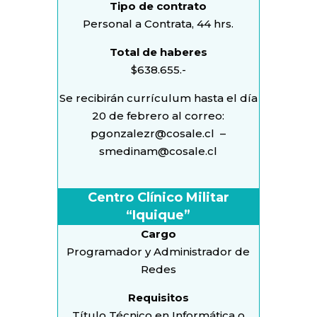
Tipo de contrato
Personal a Contrata, 44 hrs.
Total de haberes
$638.655.-
Se recibirán currículum hasta el día
20 de febrero al correo:
pgonzalezr@cosale.cl
–
smedinam@cosale.cl
Centro Clínico Militar
“Iquique”
Cargo
Programador y Administrador de
Redes
Requisitos
Título Técnico en Informática o