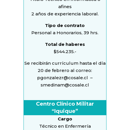
afines
2 años de experiencia laboral.
Tipo de contrato
Personal a Honorarios, 39 hrs.
Total de haberes
$544.235.-
Se recibirán currículum hasta el día
20 de febrero al correo:
pgonzalezr@cosale.cl
–
smedinam@cosale.cl
Centro Clínico Militar
“Iquique”
Cargo
Técnico en Enfermería