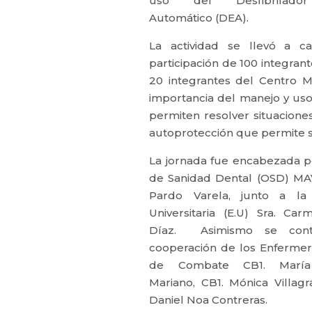
uso del Desfibrilado
Automático (DEA).
La actividad se llevó a c
participación de 100 integrant
20 integrantes del Centro M
importancia del manejo y us
permiten resolver situacion
autoprotección que permite sa
La jornada fue encabezada po
de Sanidad Dental (OSD) MAY
Pardo Varela, junto a la
Universitaria (E.U) Sra. C
Díaz. Asimismo se con
cooperación de los Enfermero
de Combate CB1. María
Mariano, CB1. Mónica Villag
Daniel Noa Contreras.