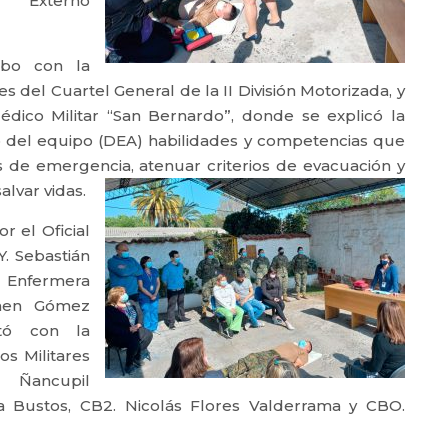
r Externo
abo con la
es del Cuartel General de la II División Motorizada, y
édico Militar “San Bernardo”, donde se explicó la
o del equipo (DEA) habilidades y competencias que
es de emergencia,
atenuar criterios de evacuación y
lvar vidas.
r el Oficial
. Sebastián
 Enfermera
armen Gómez
tó con la
s Militares
 Ñancupil
ra Bustos, CB2. Nicolás Flores Valderrama y CBO.