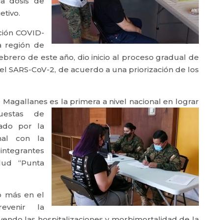
a dosis de
etivo.
ción COVID-
la región de
brero de este año, dio inicio al proceso gradual de
 el SARS-CoV-2, de acuerdo a una priorización de los
e Magallanes es la primera a nivel
nacional en lograr
uestas de
rado por la
al con la
integrantes
ud “Punta
o más en el
revenir la
uyendo las hospitalizaciones y morbimortalidad de la