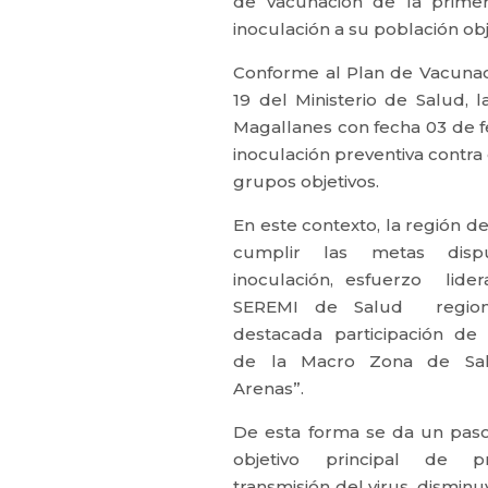
de vacunación de la primer
inoculación a su población obj
Conforme al Plan de Vacuna
19 del Ministerio de Salud, 
Magallanes con fecha 03 de fe
inoculación preventiva contra
grupos objetivos.
En este contexto, la región d
cumplir las metas disp
inoculación, esfuerzo lide
SEREMI de Salud region
destacada participación de 
de la Macro Zona de Sal
Arenas”.
De esta forma se da un pas
objetivo principal de p
transmisión del virus, dismin