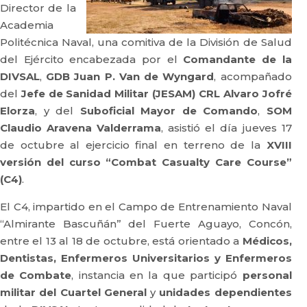
Director de la
Academia
Politécnica Naval, una comitiva de la División de Salud
del Ejército encabezada por el
Comandante de la
DIVSAL
,
GDB Juan P. Van de Wyngard
, acompañado
del
Jefe de Sanidad Militar (JESAM)
CRL Alvaro Jofré
Elorza
, y del
Suboficial Mayor de Comando
,
SOM
Claudio Aravena Valderrama
, asistió el día jueves 17
de octubre al ejercicio final en terreno de la
XVIII
versión del curso “Combat Casualty Care Course”
(C4)
.
El C4, impartido en el Campo de Entrenamiento Naval
“Almirante Bascuñán” del Fuerte Aguayo, Concón,
entre el 13 al 18 de octubre, está orientado a
Médicos,
Dentistas, Enfermeros Universitarios y Enfermeros
de Combate
, instancia en la que participó
personal
militar del Cuartel General
y
unidades dependientes