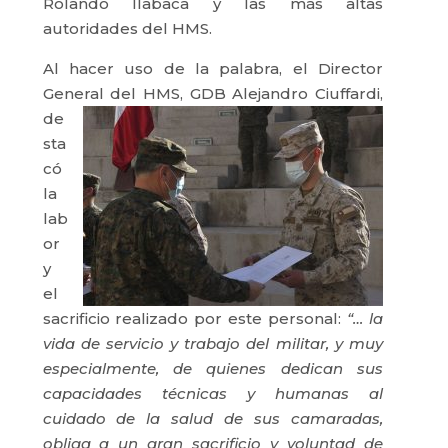
Rolando Ilabaca y las más altas
autoridades del HMS.
Al hacer uso de la palabra, el Director
General del HMS,
GDB Alejandro Ciuffardi,
de
sta
có
la
lab
or
y
el
sacrificio realizado por este personal:
“…
la
vida de servicio y trabajo del militar, y muy
especialmente, de quienes dedican sus
capacidades técnicas y humanas al
cuidado de la salud de sus camaradas,
obliga a un gran sacrificio y voluntad de