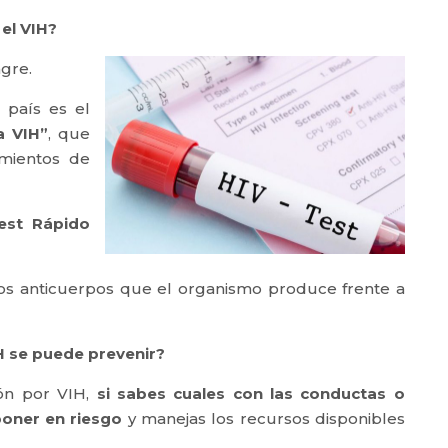
el VIH?
gre.
 país es el
a VIH”
, que
imientos de
est Rápido
s anticuerpos que el organismo produce frente a
IH se puede prevenir?
ión por VIH,
si sabes cuales con las conductas o
poner en riesgo
y manejas los recursos disponibles