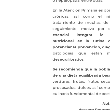
o hepatopatía, entre otras.
En la Atención Primaria es d
crónicas, así como el in
tratamiento de muchas de 
seguimiento, motivo por 
esencial integrar la v
nutricional en la rutina d
potenciar la prevención, dia
patologías que están má
desequilibrados.
Se recomienda que la poblac
de una dieta equilibrada
basa
verduras, frutas, frutos s
procesados, dulces así como 
culinaria fundamental de aceit
Nut
Asesora Program