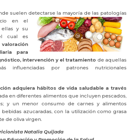
onde suelen detectarse la mayoría
de las patologías
icio en el
ellas y su
el cual es
aloración
iaria para
gnóstico, intervención y el tratamiento
de aquellas
s influenciadas por patrones nutricionales
ión adquiera hábitos de vida saludable a través
da en diferentes alimentos que incluyen pescados,
ecos; y un menor consumo de carnes y alimentos
bebidas azucaradas, con la utilización como grasa
e de oliva virgen.
ricionista Natalia Quijada
a Educación y Promoción de la Salud