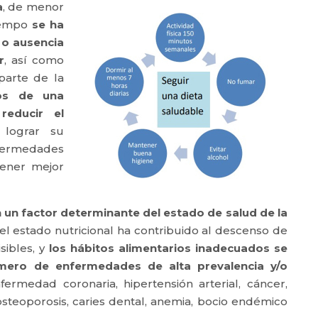
a
, de menor
tiempo
se ha
 o ausencia
r
, así como
parte de la
os de una
reducir el
 lograr su
fermedades
tener mejor
 un factor determinante del estado de salud de la
el estado nutricional ha contribuido al descenso de
sibles, y
los hábitos alimentarios inadecuados se
mero de enfermedades de alta prevalencia y/o
ermedad coronaria, hipertensión arterial, cáncer,
osteoporosis, caries dental, anemia, bocio endémico