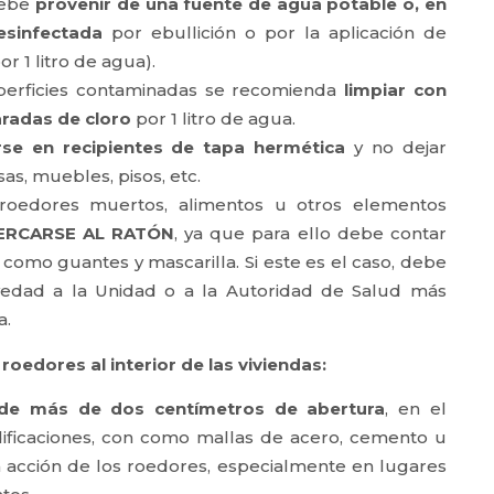
debe
provenir de una fuente de agua potable o, en
esinfectada
por ebullición o por la aplicación de
or 1 litro de agua).
uperficies contaminadas se recomienda
limpiar con
aradas de cloro
por 1 litro de agua.
se en recipientes de tapa hermética
y no dejar
s, muebles, pisos, etc.
roedores muertos, alimentos u otros elementos
ERCARSE AL RATÓN
, ya que para ello debe contar
omo guantes y mascarilla. Si este es el caso, debe
vedad a la Unidad o a la Autoridad de Salud más
a.
oedores al interior de las viviendas:
s de más de dos centímetros de abertura
, en el
edificaciones, con como mallas de acero, cemento u
la acción de los roedores, especialmente en lugares